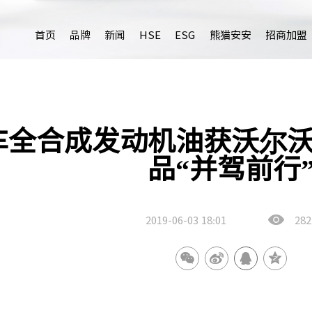
首页
品牌
新闻
HSE
ESG
熊猫安安
招商加盟
车全合成发动机油获沃尔
品“并驾前行
2019-06-03
18:01
282