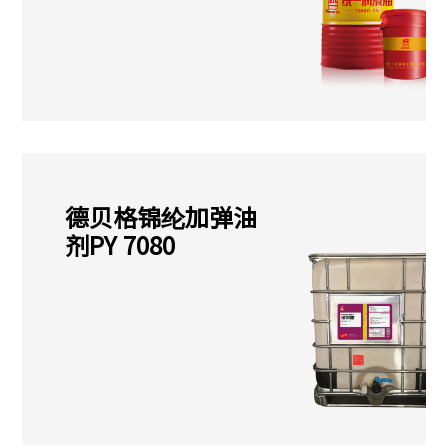
德贝格锦纶加弹油
剂PY 7080