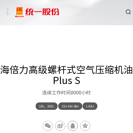
品牌
新闻
HSE
海倍力高级螺杆式空气压缩机油
Plus S
ESG
连续工作时间8000小时
碳中和重点行业
18L、200L
32# 46# 68#
L-DAJ
新能源车、新能源基础设施及数字社会相关行业
其他行业