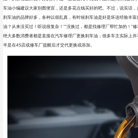
车油小编建议大家别图便宜，还是多花点钱买好的吧。不过，说实话，
刹车油的品牌好多，各种以假乱真，有时候刹车油是好是坏连经验丰富的
油？从来没买过！听说很复杂！”“没换过，都是找修理厂帮忙加的！”
绝大多数消费者都是直接在汽车修理厂更换刹车油；很多车主实际上并
半是在4S店或修车厂提醒后才交代更换或添加。