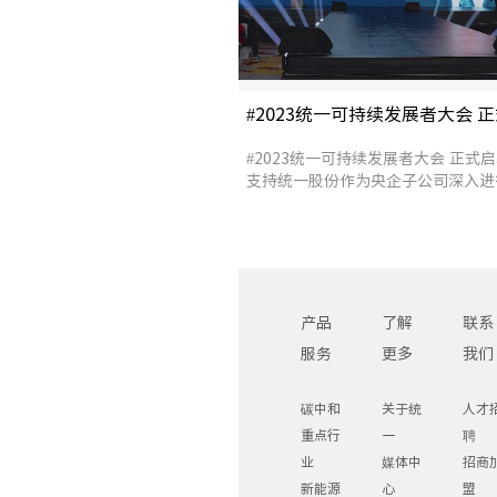
#2023统一可持续发展者大会 
#2023统一可持续发展者大会 正式
支持统一股份作为央企子公司深入进
以低碳持续引领未来！#三十周年共碳
#统一润滑油 #低碳润滑油 #统一股份
产品
了解
联系
服务
更多
我们
碳中和
关于统
人才
重点行
一
聘
业
媒体中
招商
新能源
心
盟