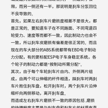
限，而另一侧还有一半，那说明是刹车分泵回位
不良导致的。
首先，如果左右刹车片磨损度相差不是很大，都
是正常的。要知道车子在不同路面、不同弯道四
轮受力、速度等而都不一致，因此制动力也会不
一致，所以刹车皮磨损有偏差是很正常的。而且
现在的车大部分的
ABS
系统都带有
EBD
电子制动
力分配，有的更标配
ESP
电子车身稳定系统，各
个轮子的制动力都是“按制动所需分配”。
其次，由于每个车轮刹车片由内、外侧两片组
成，由两个可以伸缩的杆件相连，踩刹车时两刹
车片抱住刹车盘，松开刹车时，两个刹车片沿伸
缩杆向两侧移动，离开刹车盘。
而造成左右刹车片磨损不一致的原因包括
,
磨损
的快慢程度主要是与刹车盘和刹车片的材质有直