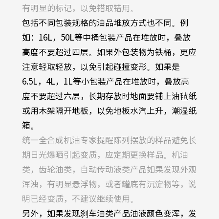
有明显的标记，以免错取错用。
包括不同包装规格的油品堆放方式也不同。例
如：
16L
，
50L
等中桶包装产品在堆放时，叠放
高度不要超过四层。如果外包装物为铁桶，更应
注意轻取轻放，以免引起碰撞变形。如果是
6.5L
，
4L
，
1L
等小包装产品在堆放时，叠放高
度不要超过六层，长期存放时地面要铺上油毡纸
或用木架隔开地板，以免地板水汽上升，潮湿纸
箱。
统一全合成机油专家提醒陈列摆放的样品避免长
期日光爆晒引起变质，应定期更换样品。机油
类，齿轮油类，自动传动液类产品如果发现外观
浑浊，有明显悬浮物，或者罐底有沉淀物等，说
明已经变质，不建议继续使用。
另外，如果发现刹车油类产品油液颜色变浑，发