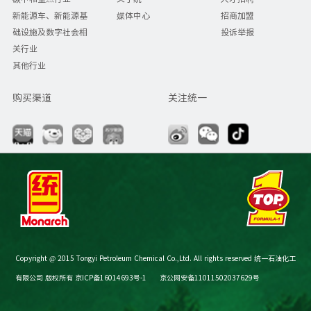
新能源车、新能源基
媒体中心
招商加盟
础设施及数字社会相
投诉举报
关行业
其他行业
购买渠道
关注统一
Copyright @ 2015 Tongyi Petroleum Chemical Co.,Ltd. All rights reserved 统一石油化工
有限公司 版权所有
京ICP备16014693号-1
京公网安备11011502037629号
节油减碳计算器
购买渠道