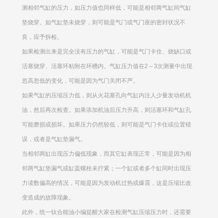
测相邻气缸的压力，如压力值也同样低，可能是相邻两气缸间气缸
垫烧穿。如气缸垫未烧穿，则可能是气门或气门座的密封状况不
良，应予拆检。
如果检测出来是完全没有压力的气缸，可能是气门卡住、烧缺口或
活塞烧穿、活塞环粘附在环槽内。气缸压力值在2～3次测量中出现
忽高忽低的变化，可能是因为气门关闭不严。
如果气缸的压缩压力低，则从火花塞孔向气缸内注人少量发动机机
油，然后再次检查。如果添加机油后压力升高，则活塞环和气缸孔
可能磨损或损坏。如果压力仍然较低，则可能是气门卡住或位置错
误，或者是气缸垫漏气。
当相邻两缸出现压力偏低现象，而其它缸表现正常，可能是因为相
邻两气缸垫漏气或缸盖螺栓未拧紧；一个缸或者多个缸同时出现压
力读数偏高的情况，可能是因为发动机过热或爆震，这是压缩比改
变造成的故障现象。
此外，统一钛合能油小编提醒大家在检测气缸压缩压力时，还需要