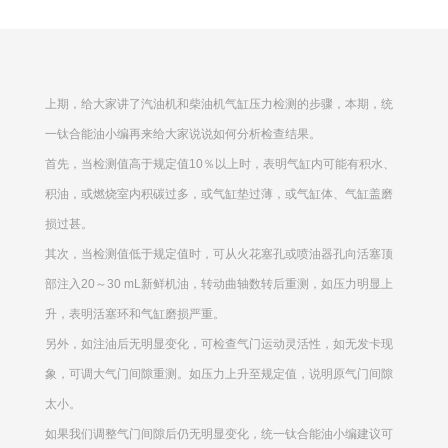
上期，给大家讲了汽油机和柴油机气缸压力检测的步骤，本期，统
一钛合能油小编再来给大家说说如何分析检查结果。
首先，当检测值高于规定值10％以上时，表明气缸内可能有积水、
积油，或燃烧室内积碳过多，或气缸垫过薄，或气缸体、气缸盖磨
损过甚。
其次，当检测值低于规定值时，可从火花塞孔或喷油器孔向活塞顶
部注入20～30 mL新鲜机油，转动曲轴数转后重测，如压力明显上
升，表明活塞环和气缸磨损严重。
另外，如注油后无明显变化，可检查气门运动灵活性，如无发卡现
象，可调大气门间隙重测。如压力上升至规定值，说明原气门间隙
太小。
如果我们调整气门间隙后仍无明显变化，统一钛合能油小编建议可