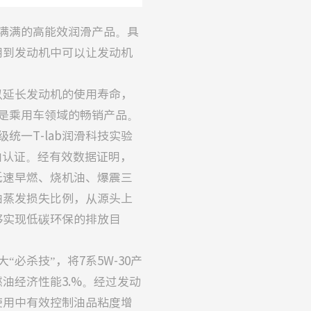
满满的高能效润滑产品。具
用到发动机中可以让发动机
以延长发动机的使用寿命，
是乘用车领域的畅销产品。
统一T-lab润滑科技实验
机油认证。经有效数据证明，
低速早燃、烧机油、爆震三
油蒸发损失比例，从源头上
够实现低碳环保的排放目
必杀技”，将7系5W-30产
油经济性能3.%。经过发动
使用中有效控制油品粘度增