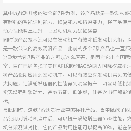
其中以战略升级的钛合能7系为例，该产品就是一款科技感
有超强的智能识别能力、修复能力和抗磨能力，将产品使
动力性能明显提升，让发动机动力犹如猛兽。
同时该产品技术还可以在发动机中有效降低发动机磨损，
是一款公认的高效润滑产品。此前的多个7系产品也一直都
这款钛合能7系产品的之所以这么厉害，是因为它出自国际级
室，目前已经包揽了美国API和欧洲ACEA两大国际权威
将产品长期应用到发动机中，可以有效应对发动机常见的
大问题，让涡轮增压器的性能得到明显提升。明显降低机
实现增强引擎动力、高效节能、低油耗，让每次出行都能
标。
与此同时，这款7系还是行业中的标杆产品，当中隐藏了四大“
品使用到发动机当中后，可以提升涡轮增压器55%性能，燃
机台架测试对比，它的产品耐用性能可以提高30%，能在