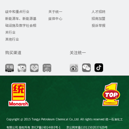
碳中和重点行业
关于统一
人才招聘
新能源车、新能源基
媒体中心
招商加盟
础设施及数字社会相
投诉举报
关行业
其他行业
购买渠道
关注统一
Copyright @ 2015 Tongyi Petroleum Chemical Co.,Ltd. All rights reserved 统一石油化工
有限公司 版权所有
京ICP备16014693号-1
京公网安备11011502037629号