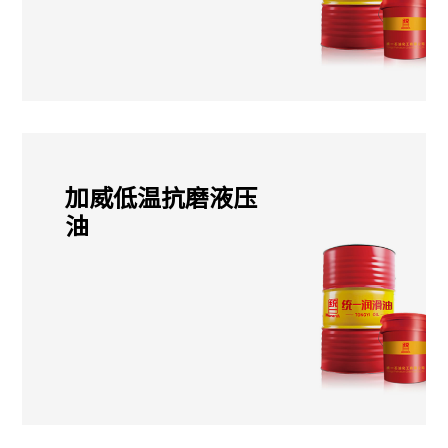
加威低温抗磨液压
油