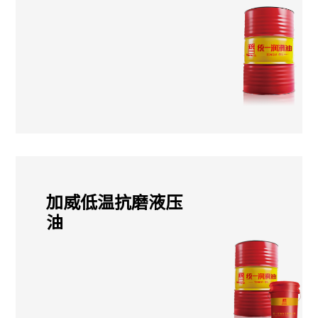
加威低温抗磨液压
油