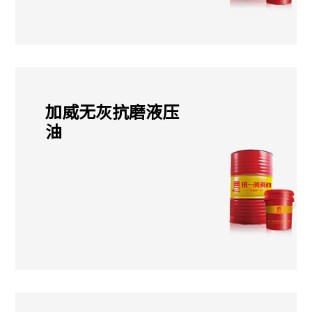
加威无灰抗磨液压
油