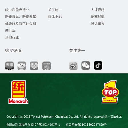
碳中和重点行业
关于统一
人才招聘
新能源车、新能源基
媒体中心
招商加盟
础设施及数字社会相
投诉举报
关行业
其他行业
购买渠道
关注统一
Copyright @ 2015 Tongyi Petroleum Chemical Co.,Ltd. All rights reserved 统一石油化工
有限公司 版权所有
京ICP备16014693号-1
京公网安备11011502037629号