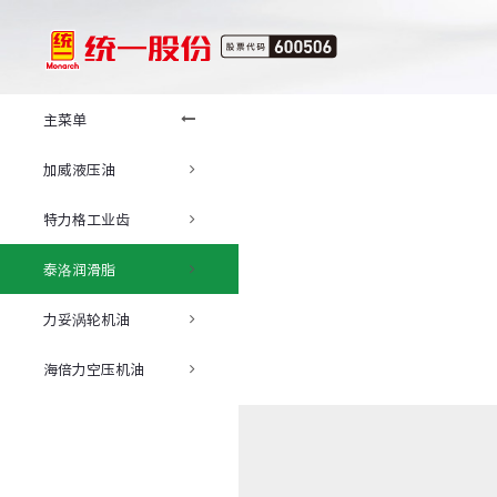
主菜单
加威液压油
特力格工业齿
泰洛润滑脂
力妥涡轮机油
海倍力空压机油