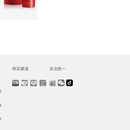
购买渠道
关注统一
招
加
举