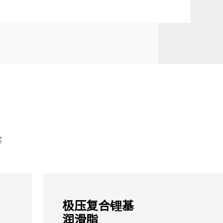
案
极压复合锂基
润滑脂