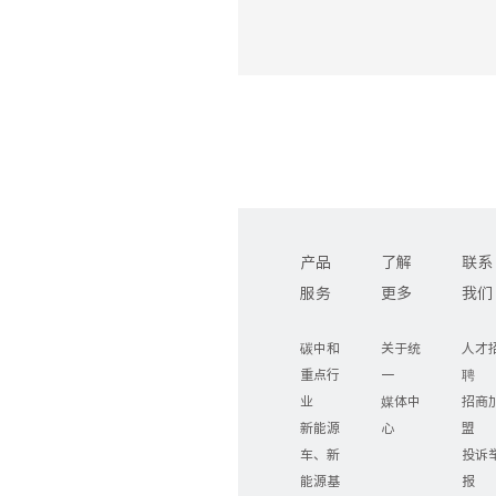
产品
了解
联系
服务
更多
我们
碳中和
关于统
人才
重点行
一
聘
业
媒体中
招商
新能源
心
盟
车、新
投诉
能源基
报