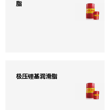
脂
极压锂基润滑脂