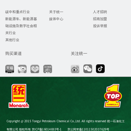
碳中和重点行业
关于统一
人才招聘
新能源车、新能源基
媒体中心
招商加盟
础设施及数字社会相
投诉举报
关行业
其他行业
购买渠道
关注统一
Copyright @ 2015 Tongyi Petroleum Chemical Co.,Ltd. All rights reserved 统一石油化工
有限公司 版权所有
京ICP备16014693号-1
京公网安备11011502037629号