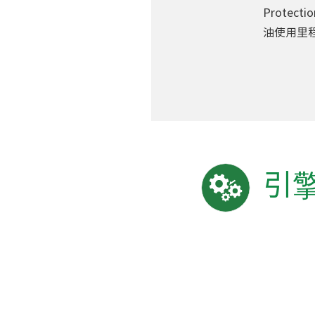
Protec
油使用里
引