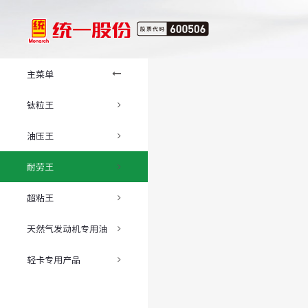
主菜单
钛粒王
油压王
耐劳王
超粘王
天然气发动机专用油
轻卡专用产品