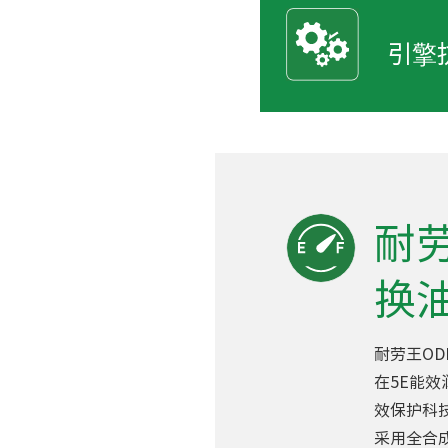
引擎
耐劳
换
耐劳王ODI
在5E能
效保护科技(Mu
采用全合成基