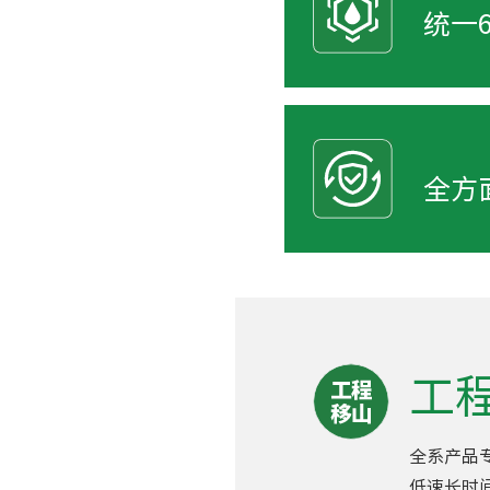
统一
全方
工
全系产品
低速长时