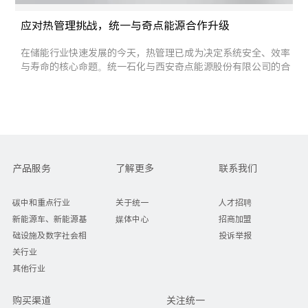
应对热管理挑战，统一与奇点能源合作升级
在储能行业快速发展的今天，热管理已成为决定系统安全、效率
与寿命的核心命题。统一石化与西安奇点能源股份有限公司的合
作也迎来全面升级。 行业数据显示，2026年新投运储能项目中液
冷系统占比已达92.7%，在1GWh及以上电网侧储能项目中已成为
唯一可行方案，工商业储能领域液冷渗
产品服务
了解更多
联系我们
碳中和重点行业
关于统一
人才招聘
新能源车、新能源基
媒体中心
招商加盟
础设施及数字社会相
投诉举报
关行业
其他行业
购买渠道
关注统一