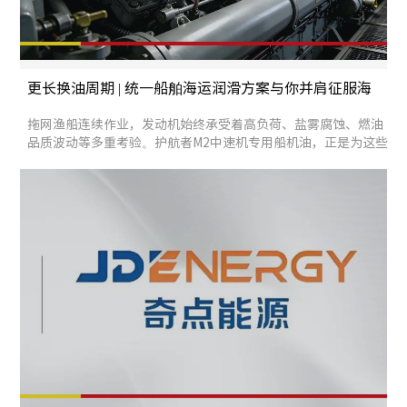
更长换油周期 | 统一船舶海运润滑方案与你并肩征服海
况运维考验
拖网渔船连续作业，发动机始终承受着高负荷、盐雾腐蚀、燃油
品质波动等多重考验。护航者M2中速机专用船机油，正是为这些
复杂工况而生——覆盖船舶全部用油场景，为每一艘船的动力心
脏提供精准保护。 近海船舶 动力养护四大挑战 在江河湖海上，
船舶主机的生存